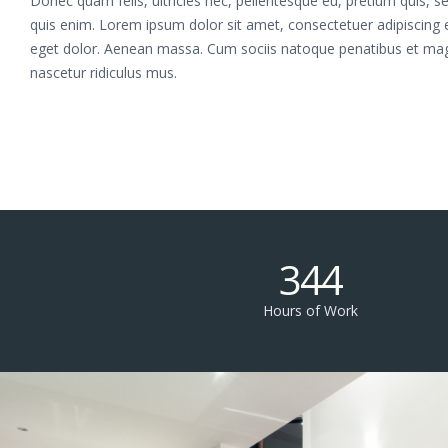
Donec quam felis, ultricies nec, pellentesque eu, pretium quis,
quis enim. Lorem ipsum dolor sit amet, consectetuer adipiscing
eget dolor. Aenean massa. Cum sociis natoque penatibus et mag
nascetur ridiculus mus.
344
Hours of Work