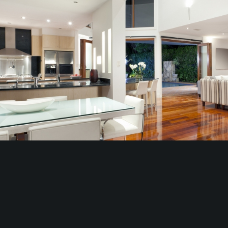
&
Light
Shadow