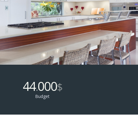
44
000
.
$
Budget