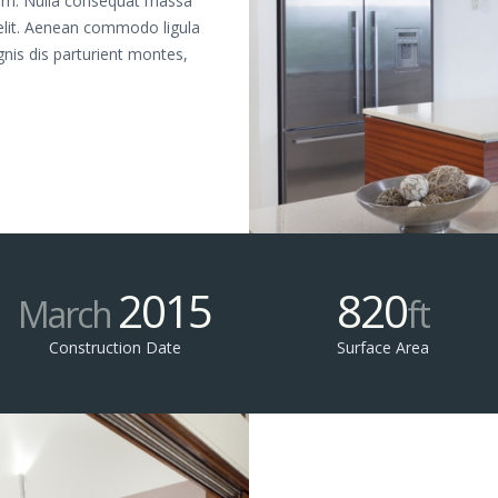
 sem. Nulla consequat massa
 elit. Aenean commodo ligula
nis dis parturient montes,
2015
820
March
ft
Construction Date
Surface Area